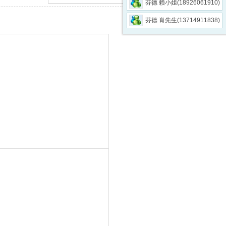
芬德 赖小姐(18926061910)
芬德 肖先生(13714911838)