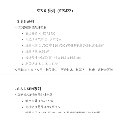
SIS 6 系列（SIS422）
- SIS 6 系列
小型6极强制导向继电
器
触点安装 4 NO / 2 NC
电流切换范围 3 mA 至 6 A
线圈电压 3 VDC 至 110 VDC (可根据要求提供非标准线圈)
线圈功率 0,66 W
设计尺寸 (长x宽x高) 48 x 16,6 x 16,5 mm
相关认证 UL, cUL, TÜV
应用领域：
海上应用、相关接口、医疗技术、机器人、
机床、遥控装置等
- SIS 6 SEN系列
小型敏感6极强制导向继电器
触点安装 4 NO / 2 NC
电流切换范围 3 mA 至 6 A